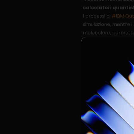
calcolatori quantist
I processi di
#IBM Qu
simulazione, mentre 
molecolare, permett
proteina studiata.
Un salto tecno
Uno degli aspetti più 
evolvendo.
Solo pochi mesi fa, lo
grazie al nuovo algor
volte più grandi, migl
Secondo Jay Gambetta
“Per anni il quantum 
per la scienza.”