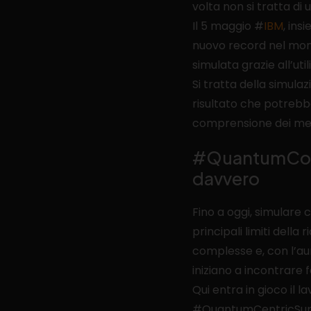
volta non si tratta d
Il 5 maggio #
IBM
, ins
nuovo record nel mon
simulata grazie all’ut
Si tratta della simula
risultato che potrebb
comprensione dei mec
#QuantumCompu
davvero
Fino a oggi, simulare
principali limiti del
complesse e, con l’au
iniziano a incontrare fo
Qui entra in gioco il l
#QuantumCentricSuperc