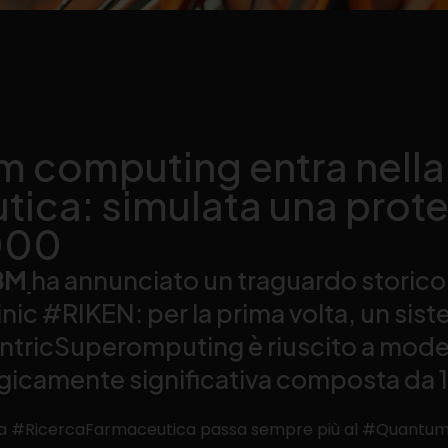
m computing entra nella
tica: simulata una prote
.000
BM
ha annunciato un traguardo storico
ic #RIKEN: per la prima volta, un sist
icSuperomputing è riuscito a model
gicamente significativa composta da 
ella #RicercaFarmaceutica passa sempre più al #Quantu