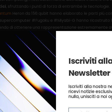
ici
, sfruttando i punti di forza di entrambe le tecn
antum
Heron da 156 qubit hanno elaborato le parti più co
i supercomputer #Fugaku e #Miyabi-G hanno ricostruito l
endo di ottenere una rappresentazione estremamente av
logico enorme in soli sei mesi
sorprendenti dello studio riguarda la velocità con cui que
Iscriviti al
Newsletter
 stesso framework era riuscito a simulare una mini-protei
itmo ibrido #EWFTrimSQD, il sistema è arrivato a gestire s
iorando anche l’accuratezza dei calcoli fino a 210 volte.
Iscriviti alla nostra 
ricevi notizie esclusi
, direttore di #IBMResearch:
nulla, unisciti a noi o
computing è stato una promessa. Oggi sta iniziando a produ