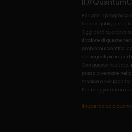
Il #QuantumCo
Per anni il progress
tecnici: qubit, porte lo
Oggi però qualcosa s
Il valore di queste te
problemi scientifici c
dei segnali più import
Con questo risultato,
possa diventare nei p
medica e sviluppo fa
Per maggiori informazi
Il supercalcolo quanto