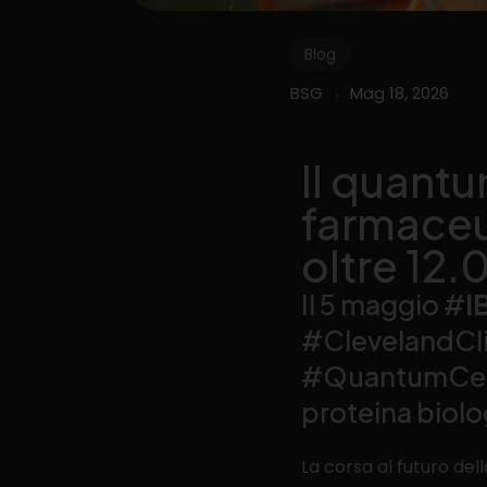
Blog
BSG
Mag 18, 2026
Il quantu
farmaceu
oltre 12
Il 5 maggio #
I
#ClevelandClin
#QuantumCentr
proteina biolo
La corsa al futuro d