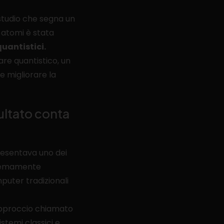
 studio che segna un
 atomi è stata
quantistici.
are quantistico, un
 migliorare la
ltato conta
resentava uno dei
stremamente
puter tradizionali
 approccio chiamato
stemi classici e