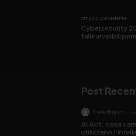
Articolo precedente
Cybersecurity 20
falle invisibili pr
Post Recen
Carlo Brignoli
L
AI Act: cosa cam
utilizzano l’intel