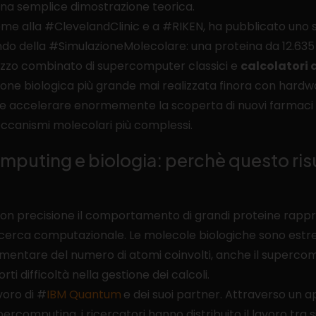
i una semplice dimostrazione teorica.
ieme alla #ClevelandClinic e a #RIKEN, ha pubblicato uno
do della #SimulazioneMolecolare: una proteina da 12.635
ilizzo combinato di supercomputer classici e
calcolatori 
zione biologica più grande mai realizzata finora con hardw
e accelerare enormemente la scoperta di nuovi farmaci e
canismi molecolari più complessi.
ting e biologia: perchè questo risu
 con precisione il comportamento di grandi proteine rapp
la ricerca computazionale. Le molecole biologiche sono e
mentare del numero di atomi coinvolti, anche il supercom
rti difficoltà nella gestione dei calcoli.
avoro di #
IBM Quantum
e dei suoi partner. Attraverso un
omputing, i ricercatori hanno distribuito il lavoro tra si