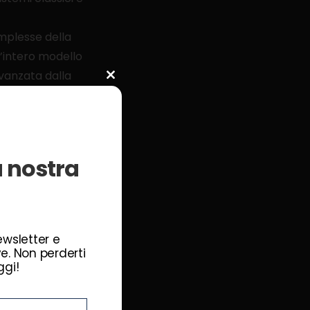
ologie.
mplesse della
’intero modello
anzata dalla
Close
this
module
sta tecnologia sta
la nostra
na da 303 atomi. Oggi,
trutture circa 40
newsletter e
ve. Non perderti
ggi!
rre risultati concreti