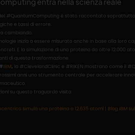
mputing entra nella scienza reale
o del #QuantumComputing è stato raccontato soprattutto
giche e tassi di errore.
ta cambiando.
cnologie inizia a essere misurato anche in base alla loro c
oncreti. E la simulazione di una proteina da oltre 12.000 
anti di questa trasformazione.
#
IBM
,
la #ClevelandClinic e #RIKEN mostrano come il
rossimi anni uno strumento centrale per accelerare innov
rmaceutico.
oni su questo traguardo visita:
centrico simula una proteina a 12.635 atomi | Blog IBM sul