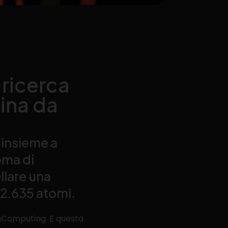
 ricerca
ina da
 insieme a
ema di
lare una
12.635 atomi.
mComputing. E questa