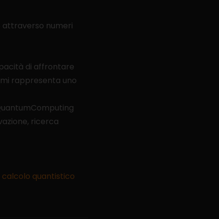
 attraverso numeri
apacità di affrontare
atomi rappresenta uno
 #QuantumComputing
azione, ricerca
 calcolo quantistico