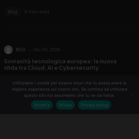
6 min read
Blog
Whistleblower
BSG
Giu 30, 2026
Sovranità tecnologica europea: la nuova
sfida tra Cloud, AI e Cybersecurity
Sovranità tecnologica europea: la nuova sfida tra
Utilizziamo i cookie per essere sicuri che tu possa avere la
Cloud, AI e Cybersecurity Perché l’Europa vuole
©2026 Business Solutions S.r.l. | P.I. 09189090963 | Tutti i diritti
migliore esperienza sul nostro sito. Se continui ad utilizzare
sono riservati
ripensare la propria autonomia digitale La...
questo sito noi assumiamo che tu ne sia felice.
S. L. Via Tortona, 72 - 20144 Milano (MI) | S.O. Viale Monza, 259 -
20126 Milano (MI) |
Privacy Policy
|
Cookie
Accetta
Rifiuta
Privacy policy
4 min read
Blog