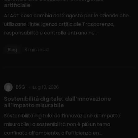
artificiale
AI Act: cosa cambia dal 2 agosto per le aziende che
utilizzano l’intelligenza artificiale Trasparenza,
responsabilità e controllo entrano ne...
8 min read
Blog
BSG
Lug 10, 2026
Sostenibilità digitale: dall’innovazione
all’impatto misurabile
Vuoi saperne di più?
Sostenibilità digitale: dall’innovazione all’impatto
misurabile La sostenibilità non è più un tema
Contattaci
confinato all’ambiente, all’efficienza en...